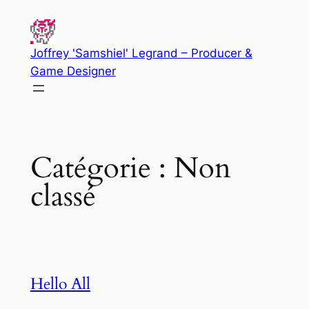
Aller
au
contenu
Joffrey 'Samshiel' Legrand – Producer &
Game Designer
Catégorie :
Non
classé
Hello All